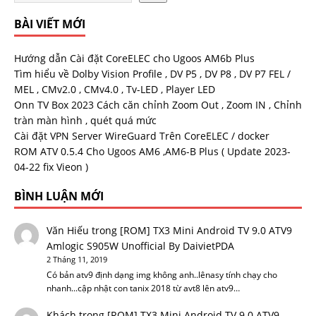
BÀI VIẾT MỚI
Hướng dẫn Cài đặt CoreELEC cho Ugoos AM6b Plus
Tìm hiểu về Dolby Vision Profile , DV P5 , DV P8 , DV P7 FEL /
MEL , CMv2.0 , CMv4.0 , Tv-LED , Player LED
Onn TV Box 2023 Cách căn chỉnh Zoom Out , Zoom IN , Chỉnh
tràn màn hình , quét quá mức
Cài đặt VPN Server WireGuard Trên CoreELEC / docker
ROM ATV 0.5.4 Cho Ugoos AM6 ,AM6-B Plus ( Update 2023-
04-22 fix Vieon )
BÌNH LUẬN MỚI
Văn Hiếu
trong
[ROM] TX3 Mini Android TV 9.0 ATV9
Amlogic S905W Unofficial By DaivietPDA
2 Tháng 11, 2019
Có bản atv9 định dạng img không anh..lênasy tính chạy cho
nhanh...cập nhật con tanix 2018 từ avt8 lên atv9…
Khách
trong
[ROM] TX3 Mini Android TV 9.0 ATV9