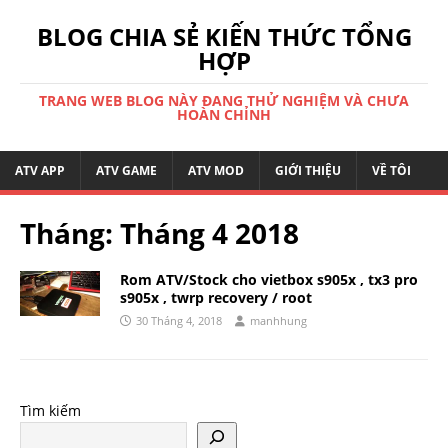
BLOG CHIA SẺ KIẾN THỨC TỔNG
HỢP
TRANG WEB BLOG NÀY ĐANG THỬ NGHIỆM VÀ CHƯA
HOÀN CHỈNH
ATV APP
ATV GAME
ATV MOD
GIỚI THIỆU
VỀ TÔI
Tháng:
Tháng 4 2018
Rom ATV/Stock cho vietbox s905x , tx3 pro
s905x , twrp recovery / root
30 Tháng 4, 2018
manhhung
Tìm kiếm