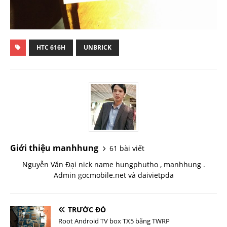
HTC 616H
UNBRICK
Giới thiệu manhhung
61 bài viết
Nguyễn Văn Đại nick name hungphutho , manhhung .
Admin gocmobile.net và daivietpda
TRƯỚC ĐÓ
Root Android TV box TX5 bằng TWRP